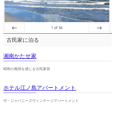
1
of
36
Prev
Next
古民家に泊る
湘南かたせ家
昭和の風情を感じる古民家宿
ホテル江ノ島アパートメント
ザ・ジャパニーズヴィンテージアパートメント