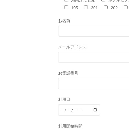
湘南かたせ家
ホテル江ノ
105
201
202
お名前
メールアドレス
お電話番号
利用日
利用開始時間