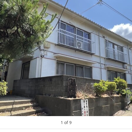
1
of
9