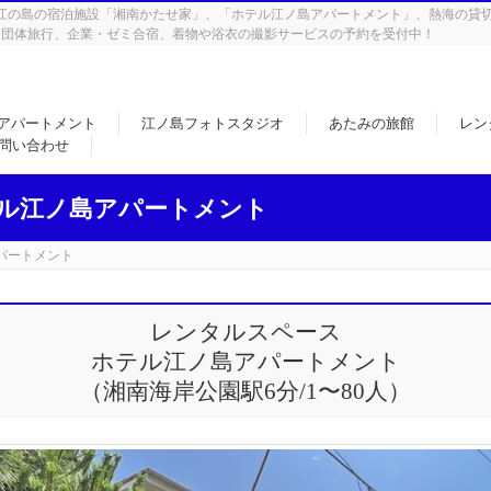
tay。湘南江の島の宿泊施設「湘南かたせ家」、「ホテル江ノ島アパートメント」、熱海
・団体旅行、企業・ゼミ合宿、着物や浴衣の撮影サービスの予約を受付中！
アパートメント
江ノ島フォトスタジオ
あたみの旅館
レン
問い合わせ
ル江ノ島アパートメント
パートメント
レンタルスペース
ホテル江ノ島アパートメント
（湘南海岸公園駅6分/1〜80人）