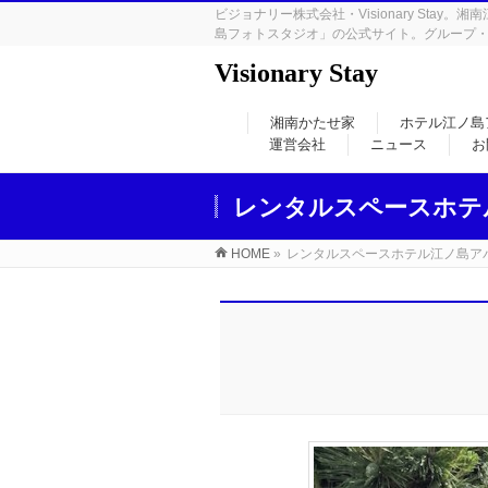
ビジョナリー株式会社・Visionary S
島フォトスタジオ」の公式サイト。グループ
Visionary Stay
湘南かたせ家
ホテル江ノ島
運営会社
ニュース
お
レンタルスペースホテ
HOME
»
レンタルスペースホテル江ノ島ア