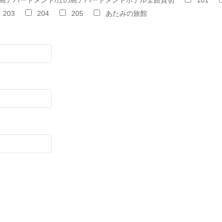
島アパートメント/江の島アパートメントホテル全館貸切
101
203
204
205
あたみの旅館