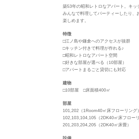
Prev
築53年の昭和レトロなアパート。キ
みんなで料理してパーティーしたり、
楽しめます。
特徴
□江ノ島や鎌倉へのアクセスが抜群
□キッチン付きで料理が作れる♪
□昭和レトロなアパート空間
□好きな部屋が選べる（10部屋）
□アパートまるごと貸切にも対応
建物
□10部屋 □床面積400㎡
部屋
101,202（1Room40㎡床フローリング
102,103,104,105（2DK40㎡床フロ
201,203,204,205（2DK40㎡床畳）
設備