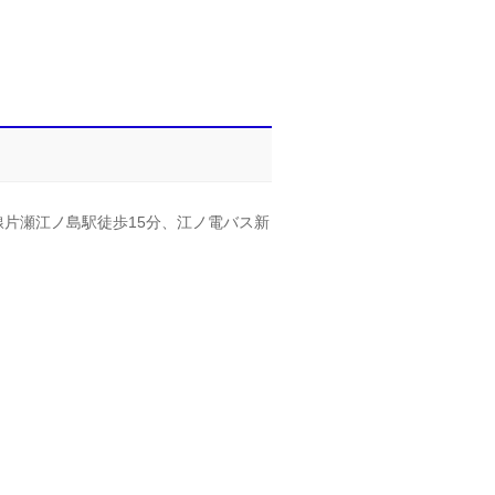
線片瀬江ノ島駅徒歩15分、江ノ電バス新